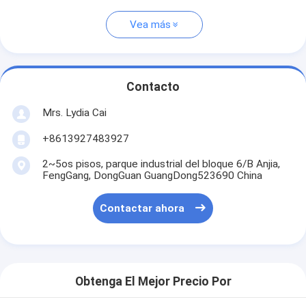
Vea más
Contacto
Mrs. Lydia Cai
+8613927483927
2~5os pisos, parque industrial del bloque 6/B Anjia,
FengGang, DongGuan GuangDong523690 China
Contactar ahora
Obtenga El Mejor Precio Por