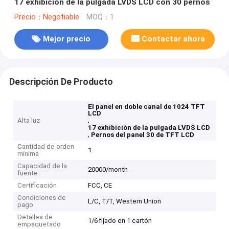
17 exhibición de la pulgada LVDS LCD con 30 pernos
Precio：Negotiable
MOQ：1
Mejor precio
Contactar ahora
Descripción De Producto
El panel en doble canal de 1024 TFT
LCD
,
Alta luz
17 exhibición de la pulgada LVDS LCD
,
Pernos del panel 30 de TFT LCD
Cantidad de orden
1
mínima
Capacidad de la
20000/month
fuente
Certificación
FCC, CE
Condiciones de
L/C, T/T, Western Union
pago
Detalles de
1/6 fijado en 1 cartón
empaquetado