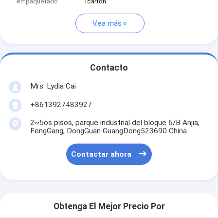
empaquetado
1carton
Vea más
Contacto
Mrs. Lydia Cai
+8613927483927
2~5os pisos, parque industrial del bloque 6/B Anjia,
FengGang, DongGuan GuangDong523690 China
Contactar ahora
Obtenga El Mejor Precio Por