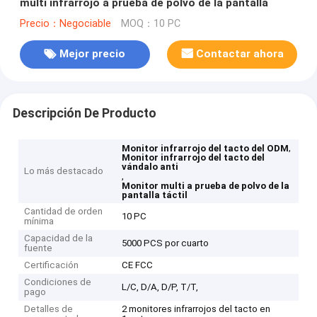
multi infrarrojo a prueba de polvo de la pantalla
Precio：Negociable
MOQ：10 PC
Mejor precio
Contactar ahora
Descripción De Producto
,
Monitor infrarrojo del tacto del ODM
Monitor infrarrojo del tacto del
vándalo anti
Lo más destacado
,
Monitor multi a prueba de polvo de la
pantalla táctil
Cantidad de orden
10 PC
mínima
Capacidad de la
5000 PCS por cuarto
fuente
Certificación
CE FCC
Condiciones de
L/C, D/A, D/P, T/T,
pago
Detalles de
2 monitores infrarrojos del tacto en