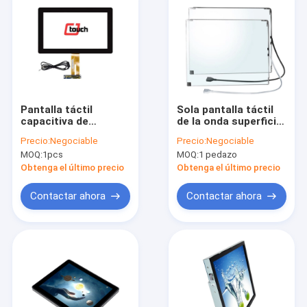
Pantalla táctil
Sola pantalla táctil
capacitiva de
de la onda superficial
múltiples puntos a
del tacto 19inch con
Precio:
Negociable
Precio:
Negociable
prueba de polvo de
el regulador del USB
MOQ:
1pcs
MOQ:
1 pedazo
PCAP con la interfaz
USB 13,3”
Obtenga el último precio
Obtenga el último precio
Contactar ahora
Contactar ahora
Inicio
Productos
Sobre nosotros