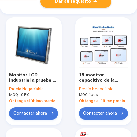
Dar su requisito
Monitor LCD
19 monitor
industrial a prueba de
capacitivo de la
polvo de aluminio del
pantalla táctil de la
Precio:
Negociable
Precio:
Negociable
marco abierto 19
exhibición industrial
MOQ:
10 PC
MOQ:
1pcs
poder de DC 12V de
del tacto del marco
la pulgada
abierto PCAP de la
Obtenga el último precio
Obtenga el último precio
pulgada
Contactar ahora
Contactar ahora