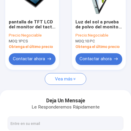
Visita a la fábrica
Control de Calidad
pantalla de TFT LCD
Luz del sol a prueba
del monitor del tacto
de polvo del monitor
Contacto
de 19.5Inch PCAP
infrarrojo del tacto
Precio:
Negociable
Precio:
Negociable
con el soporte del
del soporte
MOQ:
1PCS
MOQ:
10 PC
soporte
250cd/M2 de la pared
noticias
legible
Obtenga el último precio
Obtenga el último precio
Todos los casos
Contactar ahora
Contactar ahora
Vea más
Monitor del tacto de PCAP
Monitor infrarrojo del tacto
Deja Un Mensaje
Le Responderemos Rápidamente
PC del tacto de AIO
Pantalla táctil de PCAP