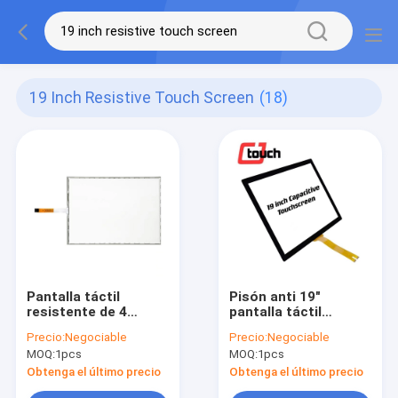
19 Inch Resistive Touch Screen
(18)
Pantalla táctil
Pisón anti 19"
resistente de 4
pantalla táctil
alambres, el panel de
resistente capacitiva
Precio:
Negociable
Precio:
Negociable
la pantalla táctil de
para el monitor de
MOQ:
1pcs
MOQ:
1pcs
19 pulgadas para el
las instalaciones de
monitor de la
la oficina
Obtenga el último precio
Obtenga el último precio
posición