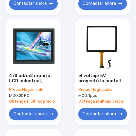
Contactar ahora
Contactar ahora
470 cd/m2 monitor
el voltaje 5V
LCD industrial,
proyectó la pantalla
monitor industrial de
capacitiva, 19
Precio:
Negociable
Precio:
Negociable
la pantalla táctil de
monitor del tacto de
MOQ:
20 PC
MOQ:
1pcs
19 pulgadas
la pulgada PCAP a
prueba de
Obtenga el último precio
Obtenga el último precio
vandalismo
Contactar ahora
Contactar ahora