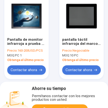
Pantalla de monitor
pantalla táctil
infrarroja a prueba de
infrarroja del marco
polvo del tacto de 17
de 8ms 18.5inch 10
Precio:
160-200USD/PCS
Precio:
Negociable
pulgadas para la
puntos del tacto
MOQ:
PC 1
MOQ:
10 PC
anchura 390m m del
multi
quiosco
Obtenga el último precio
Obtenga el último precio
Contactar ahora
Contactar ahora
Ahorre su tiempo
Permítanos contactar con los mejores
productos con usted.