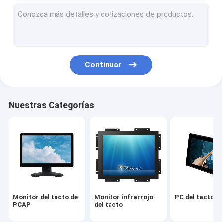
Pantalla táctil infrarroja
Monitores de exhibición industriales
Monitor del tacto de la SIERRA
Continuar
Hoja del tacto de PCAP
LCD al aire libre que hace publicidad de la exhibición
Nuestras Categorías
Tablero de la enseñanza de la pantalla táctil
El panel de TFT LCD
Pantalla táctil de la onda acústica superficial
Pantalla táctil resistente
Monitor del tacto de
Monitor infrarrojo
PC del tacto d
Monitor curvado de la pantalla táctil
PCAP
del tacto