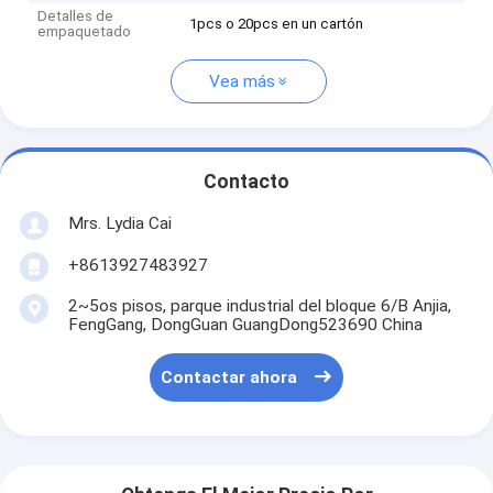
Detalles de
1pcs o 20pcs en un cartón
empaquetado
Vea más
Contacto
Mrs. Lydia Cai
+8613927483927
2~5os pisos, parque industrial del bloque 6/B Anjia,
FengGang, DongGuan GuangDong523690 China
Contactar ahora