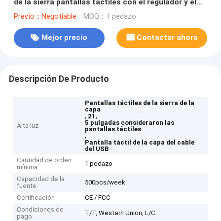
de la sierra pantallas táctiles con el regulador y el
cable del USB
Precio：Negotiable
MOQ：1 pedazo
Mejor precio
Contactar ahora
Descripción De Producto
Pantallas táctiles de la sierra de la
capa
,
,
21
5 pulgadas consideraron las
Alta luz
pantallas táctiles
,
Pantalla táctil de la capa del cable
del USB
Cantidad de orden
1 pedazo
mínima
Capacidad de la
500pcs/week
fuente
Certificación
CE / FCC
Condiciones de
T/T, Western Union, L/C
pago