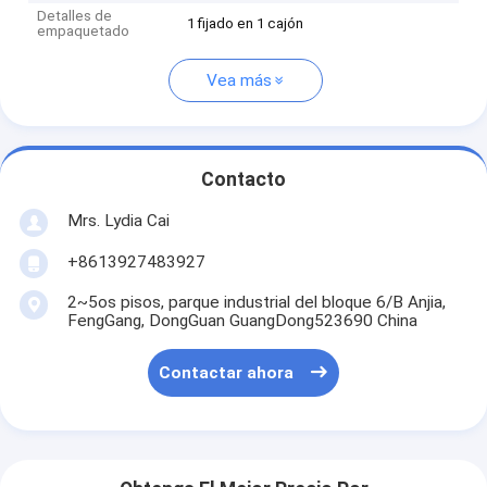
Detalles de
1 fijado en 1 cajón
empaquetado
Vea más
Contacto
Mrs. Lydia Cai
+8613927483927
2~5os pisos, parque industrial del bloque 6/B Anjia,
FengGang, DongGuan GuangDong523690 China
Contactar ahora