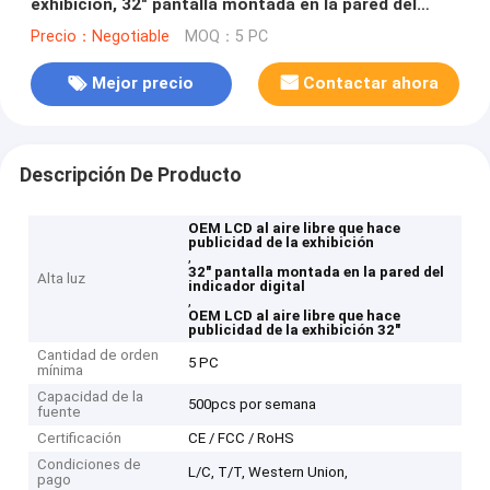
exhibición, 32" pantalla montada en la pared del
indicador digital
Precio：Negotiable
MOQ：5 PC
Mejor precio
Contactar ahora
Descripción De Producto
OEM LCD al aire libre que hace
publicidad de la exhibición
,
32" pantalla montada en la pared del
Alta luz
indicador digital
,
OEM LCD al aire libre que hace
publicidad de la exhibición 32"
Cantidad de orden
5 PC
mínima
Capacidad de la
500pcs por semana
fuente
Certificación
CE / FCC / RoHS
Condiciones de
L/C, T/T, Western Union,
pago