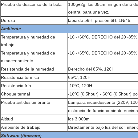
Prueba de descenso de la bola
130g±2g, los 35cm, ningún daño de
central para una vez.
Dureza
lápiz de ≥6H: presión 6H: 1N/45.
Ambiente
Temperatura y humedad de
-10~+60ºC, DERECHO del 20~85%
trabajo
Temperatura y humedad de
-10~+65ºC, DERECHO del 20~85%
almacenamiento
Resistencia de la humedad
Derecho del 85%, 120H
Resistencia térmica
65ºC, 120H
Resistencia fría
-10ºC, 120H
Choque termal
-10ºC (0.5hour) - 60ºC (0.5hour) por
Prueba antideslumbrante
Lámpara incandescente (220V, 100
distancia de funcionamiento enci
Altitud
los 3,000m
Ambiente de trabajo
Directamente bajo luz del sol, interior
Software (firmware)