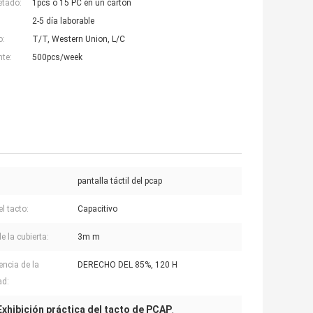
etado:
1pcs o 15 PC en un cartón
2-5 día laborable
o:
T/T, Western Union, L/C
nte:
500pcs/week
pantalla táctil del pcap
l tacto:
Capacitivo
e la cubierta:
3m m
encia de la
DERECHO DEL 85%, 120 H
d:
Exhibición práctica del tacto de PCAP
,