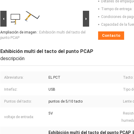
Detalles de empaqu
Tiempo de entrega:
Condiciones de pag
Capacidad de la fue
Ampliación de imagen :
Exhibición multi del tacto del
Contacto
punto PCAP
Exhibición multi del tacto del punto PCAP
descripción
Abreviatura:
EL PCT
Tacto:
Interfaz:
USB
Tipo de
Puntos del tacto:
puntos de 5/10 tacto
Lente d
5V
Resist
voltaje de entrada:
humeda
Exhibición multi del tacto del punto PCAP
,