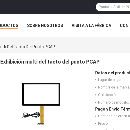
ODUCTOS
SOBRE NOSOTROS
VISITA A LA FÁBRICA
CONT
ASOS
Multi Del Tacto Del Punto PCAP
Exhibición multi del tacto del punto PCAP
Datos del produc
Lugar de origen:
Nombre de la marca
Certificación:
Número de modelo:
Pago y Envío Térm
Cantidad de orden 
Precio: