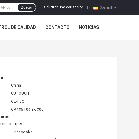
Solicitar una cotización
Buscar
|
Spanish
ROL DE CALIDAD
CONTACTO
NOTICIAS
to:
China
:
CJTOUCH
CE/FCC
CPI185T00-3K-C00
inos:
mínima:
1pcs
Negociable