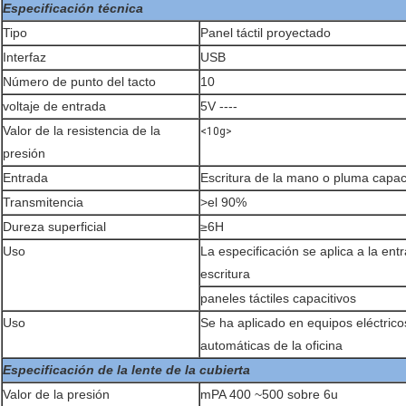
Especificación técnica
Tipo
Panel táctil proyectado
Interfaz
USB
Número de punto del tacto
10
voltaje de entrada
5V ----
Valor de la resistencia de la
<10g>
presión
Entrada
Escritura de la mano o pluma capac
Transmitencia
>el 90%
Dureza superficial
≥6H
Uso
La especificación se aplica a la ent
escritura
paneles táctiles capacitivos
Uso
Se ha aplicado en equipos eléctricos
automáticas de la oficina
Especificación de la lente de la cubierta
Valor de la presión
mPA 400 ~500 sobre 6u