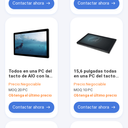
Contactar ahora
Contactar ahora
Todos en una PC del
15,6 pulgadas todas
tacto de AIO con la
en una PC del tacto
pantalla táctil anti
de AIO con los 10
Precio:
Negociable
Precio:
Negociable
698.4×392.85m m del
puntos con pantalla
MOQ:
20 PC
MOQ:
10 PC
vándalo
grande
Obtenga el último precio
Obtenga el último precio
Contactar ahora
Contactar ahora