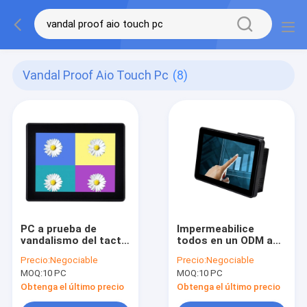
Vandal Proof Aio Touch Pc
(8)
PC a prueba de
Impermeabilice
vandalismo del tacto
todos en un ODM a
de AIO
prueba de
Precio:
Negociable
Precio:
Negociable
vandalismo de la PC
MOQ:
10 PC
MOQ:
10 PC
del tacto de AIO 10,1
pulgadas
Obtenga el último precio
Obtenga el último precio