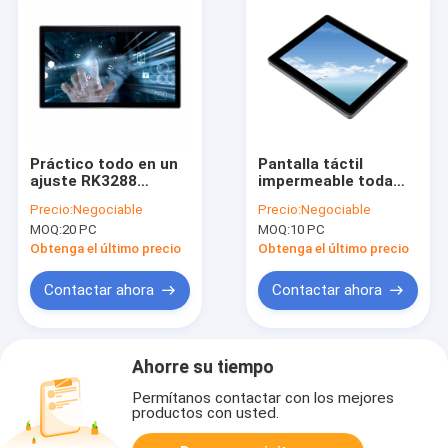
Práctico todo en un
Pantalla táctil
ajuste RK3288
impermeable toda
RK3399 del
del OEM en un ajuste
Precio:
Negociable
Precio:
Negociable
ordenador de la
I3 I5 I7 Android del
MOQ:
20 PC
MOQ:
10 PC
pantalla táctil de AIO
ordenador del PC de
antideslumbrante
sobremesa
Obtenga el último precio
Obtenga el último precio
Contactar ahora
Contactar ahora
Ahorre su tiempo
Permítanos contactar con los mejores
productos con usted.