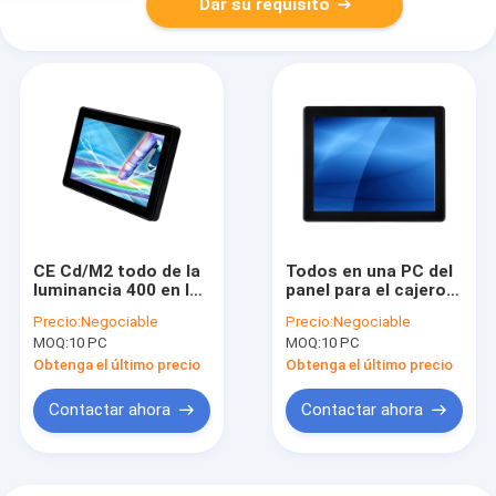
Dar su requisito
CE Cd/M2 todo de la
Todos en una PC del
luminancia 400 en los
panel para el cajero
ordenadores uno,
automático
Precio:
Negociable
Precio:
Negociable
mesa de la pantalla
MOQ:
10 PC
MOQ:
10 PC
táctil del ODM AIO
Obtenga el último precio
Obtenga el último precio
Contactar ahora
Contactar ahora