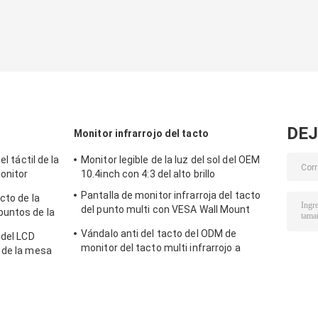
DEJ
Monitor infrarrojo del tacto
l táctil de la
Monitor legible de la luz del sol del OEM
onitor
10.4inch con 4:3 del alto brillo
il
Pantalla de monitor infrarroja del tacto
cto de la
del punto multi con VESA Wall Mount
puntos de la
Waterproof
Vándalo anti del tacto del ODM de
 del LCD
monitor del tacto multi infrarrojo a
 de la mesa
prueba de polvo de la pantalla