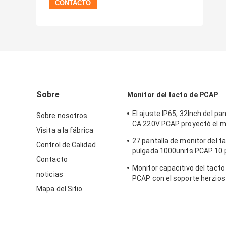
Sobre
Monitor del tacto de PCAP
El ajuste IP65, 32Inch del pane
Sobre nosotros
CA 220V PCAP proyectó el m
Visita a la fábrica
capacitivo de la pantalla táct
27 pantalla de monitor del ta
Control de Calidad
pulgada 1000units PCAP 10 
Contacto
prenda impermeable DC 12v
Monitor capacitivo del tacto
noticias
PCAP con el soporte herzios
50-60 de 15,6 pulgadas
Mapa del Sitio