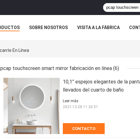
ODUCTOS
SOBRE NOSOTROS
VISITA A LA FÁBRICA
CONT
ASOS
cante En Línea
pcap touchscreen smart mirror fabricación en línea
(6)
10,1” espejos elegantes de la pant
llevados del cuarto de baño
Leer más
2021-12-28 11:26:51
CONTACTO