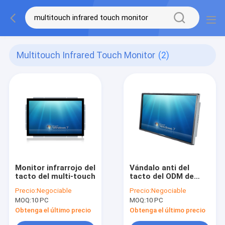
Multitouch Infrared Touch Monitor
(2)
Monitor infrarrojo del
Vándalo anti del
tacto del multi-touch
tacto del ODM de
monitor del tacto
Precio:
Negociable
Precio:
Negociable
multi infrarrojo a
MOQ:
10 PC
MOQ:
10 PC
prueba de polvo de la
pantalla
Obtenga el último precio
Obtenga el último precio