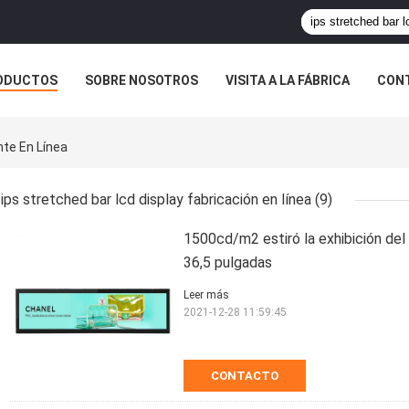
ODUCTOS
SOBRE NOSOTROS
VISITA A LA FÁBRICA
CONT
ASOS
nte En Línea
ips stretched bar lcd display fabricación en línea
(9)
1500cd/m2 estiró la exhibición del
36,5 pulgadas
Leer más
2021-12-28 11:59:45
CONTACTO