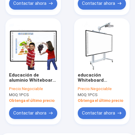
Contactar ahora
Contactar ahora
Educación de
educación
aluminio Whiteboard
Whiteboard
interactivo, 95
interactivo de 82
Precio:
Negociable
Precio:
Negociable
pulgadas Whiteboard
pulgadas para el
MOQ:
1PCS
MOQ:
1PCS
electrónico para la
capítulo de
enseñanza
enseñanza de
Obtenga el último precio
Obtenga el último precio
aleación de aluminio
Contactar ahora
Contactar ahora