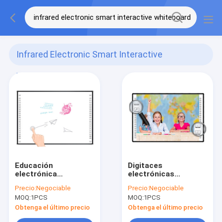
Infrared Electronic Smart Interactive
Whiteboard
(4)
Educación
Digitaces
electrónica
electrónicas
Whiteboard
infrarrojas
Precio:
Negociable
Precio:
Negociable
interactivo infrarrojo
Whiteboard
MOQ:
1PCS
MOQ:
1PCS
de 84 pulgadas para
interactivo para las
la sala de clase
escuelas 78 pulgadas
Obtenga el último precio
Obtenga el último precio