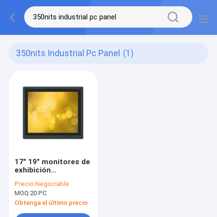
350nits Industrial Pc Panel
(1)
17" 19" monitores de
exhibición
industriales, el panel
Precio:
Negociable
industrial 350nits de
MOQ:
20 PC
la PC
Obtenga el último precio