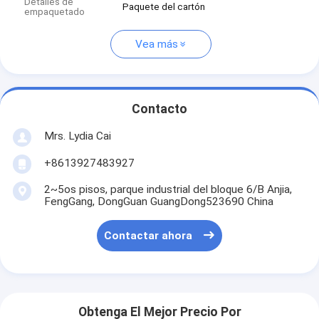
Detalles de
Paquete del cartón
empaquetado
Vea más
Contacto
Mrs. Lydia Cai
+8613927483927
2~5os pisos, parque industrial del bloque 6/B Anjia,
FengGang, DongGuan GuangDong523690 China
Contactar ahora
Obtenga El Mejor Precio Por