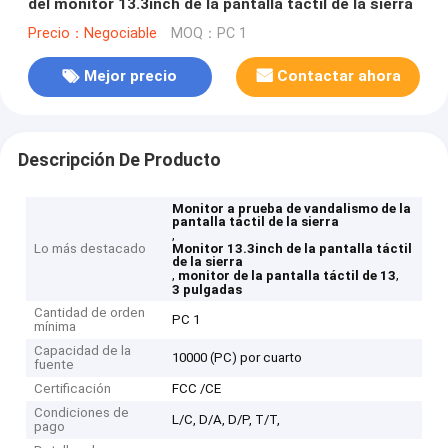
del monitor 13.3inch de la pantalla táctil de la sierra
Precio：Negociable
MOQ：PC 1
Mejor precio
Contactar ahora
Descripción De Producto
Monitor a prueba de vandalismo de la
pantalla táctil de la sierra
,
Lo más destacado
Monitor 13.3inch de la pantalla táctil
de la sierra
,
,
monitor de la pantalla táctil de 13
3 pulgadas
Cantidad de orden
PC 1
mínima
Capacidad de la
10000 (PC) por cuarto
fuente
Certificación
FCC /CE
Condiciones de
L/C, D/A, D/P, T/T,
pago